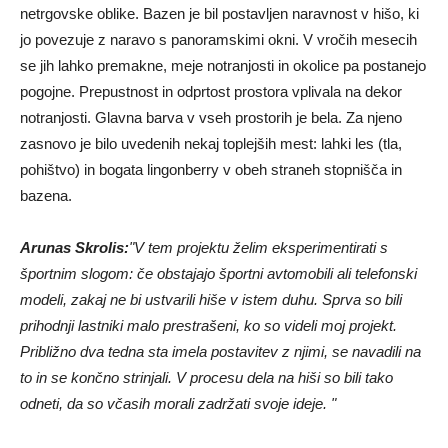
netrgovske oblike. Bazen je bil postavljen naravnost v hišo, ki
jo povezuje z naravo s panoramskimi okni. V vročih mesecih
se jih lahko premakne, meje notranjosti in okolice pa postanejo
pogojne. Prepustnost in odprtost prostora vplivala na dekor
notranjosti. Glavna barva v vseh prostorih je bela. Za njeno
zasnovo je bilo uvedenih nekaj toplejših mest: lahki les (tla,
pohištvo) in bogata lingonberry v obeh straneh stopnišča in
bazena.
Arunas Skrolis:
"V tem projektu želim eksperimentirati s
športnim slogom: če obstajajo športni avtomobili ali telefonski
modeli, zakaj ne bi ustvarili hiše v istem duhu. Sprva so bili
prihodnji lastniki malo prestrašeni, ko so videli moj projekt.
Približno dva tedna sta imela postavitev z njimi, se navadili na
to in se končno strinjali. V procesu dela na hiši so bili tako
odneti, da so včasih morali zadržati svoje ideje. "