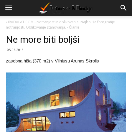
›
IRADALAT.COM - Notranjost in oblikovanje. Najboljše fotografije
notranjosti. Oblikovanje stanovanja.
›
Članki
Ne more biti boljši
05-06-2018
zasebna hiša (370 m2) v Vilniusu Arunas Skrolis