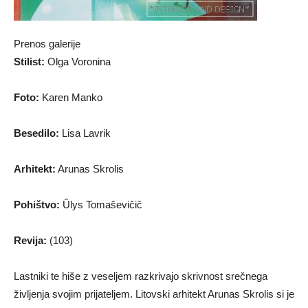
Prenos galerije
Stilist:
Olga Voronina
Foto:
Karen Manko
Besedilo:
Lisa Lavrik
Arhitekt:
Arunas Skrolis
Pohištvo:
Ûlys Tomaševičič
Revija:
(103)
Lastniki te hiše z veseljem razkrivajo skrivnost srečnega
življenja svojim prijateljem. Litovski arhitekt
Arunas Skrolis
si je