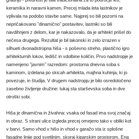
keramika in naravni kamen. Precej mlada leta lastnikov je
vplivala na podobo stavbe same. Najprej so bili pozorni na
nepričakovano "dinamično" postavitev, lastniki so bili
navdihnjeni z delom, kar je nakazovalo, da je arhitekt prišel do
nečesa drugega. Rezultat je bil lakonski in zelo izrazen v
silhueti dvonadstropna hiša - s poševno streho, plastično igro
arhitekturnih lokov, ledišč in vdolbine količin. Prvo nadstropje je
namenjeno "javnim" razredom: prostorna dnevna soba s
kaminom, izdelana po skicah arhitekta, majhna kuhinja, ki jo
povezuje, in študija. V drugem nadstropju je bilo osredotočeno
zasebno življenje družine: tukaj sta starševska soba in dve
otroški sobi.
Hiša je dinamična in živahna: vsaka od fasad ima svoj značaj
in obraz. S strani ulice izgleda precej omejeno tako v obliki kot
v barvi. Samo vhod v hišo in vhod v garažo sta iz splošne
fasadne linije pod svetilnim, skoraj kiparskim prostorom. Ena