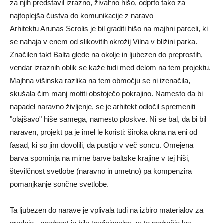
za njih predstavil izrazno, živahno hišo, odprto tako za
najtoplejša čustva do komunikacije z naravo
Arhitektu
Arunas Scrolis
je bil graditi hišo na majhni parceli, ki
se nahaja v enem od slikovitih okrožij Vilna v bližini parka.
Značilen takt Balta glede na okolje in ljubezen do preprostih,
vendar izraznih oblik se kaže tudi med delom na tem projektu.
Majhna višinska razlika na tem območju se ni izenačila,
skušala čim manj motiti obstoječo pokrajino. Namesto da bi
napadel naravno življenje, se je arhitekt odločil spremeniti
"olajšavo" hiše samega, namesto ploskve. Ni se bal, da bi bil
naraven, projekt pa je imel le koristi: široka okna na eni od
fasad, ki so jim dovolili, da pustijo v več soncu. Omejena
barva spominja na mirne barve baltske krajine v tej hiši,
številčnost svetlobe (naravno in umetno) pa kompenzira
pomanjkanje sončne svetlobe.
Ta ljubezen do narave je vplivala tudi na izbiro materialov za
gradnjo - prednost je bila tradicionalna za to področje les,