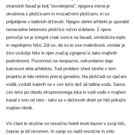
stranskih fasad je bolj "osvobojena", njegova stena je
okrašena s ploščicami in mozaičnimi ploščami, ki so
priljubljene v baltskih državah. Njegov obrtni arhitekt je uporabil
nenavadne betonske ploščice ročno izdelane. Z njeno
pomočjo se je iztegnil znak sonca na fasadi, simbolizira toplo
in napolnjeno hišo; Zdi se, da so to vse malenkosti, vendar je
živo vzdušje hiše in njen značaj zgrajeno iz tako majhnih
podrobnosti. Pozornost na neopazno, sekundarno daje
kakovost dela arhitekta. Tudi problem shed strehe v tem
projektu je bilo rešeno precej genialno. Na ploščadi so ojačani
vodili, vzdolž katerih se v cev teče dež ali talilna voda. Sama
cev teče po obodu ekspresivnega loka in vodi vodo v majhen
kanal z eno od sten - tako se v deževnih dneh pri hiši prikaže
majhen ribnik.
Vsi člani te družine so resnično hoteli imeti bazen v svoji hiši,
čeprav je bil skromen. In sanje so našli resnične in zelo