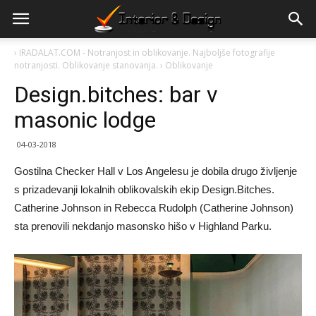
›
IRADALAT.COM - Notranjost in oblikovanje. Najboljše fotografije
notranjosti. Oblikovanje stanovanja.
›
Oblikovanje
Design.bitches: bar v
masonic lodge
04-03-2018
Gostilna Checker Hall v Los Angelesu je dobila drugo življenje
s prizadevanji lokalnih oblikovalskih ekip Design.Bitches.
Catherine Johnson in Rebecca Rudolph (Catherine Johnson)
sta prenovili nekdanjo masonsko hišo v Highland Parku.