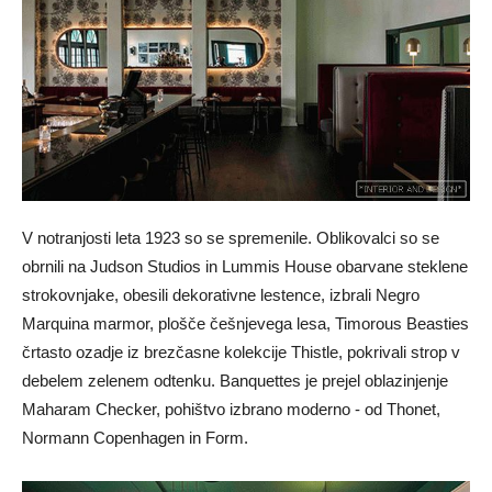
V notranjosti leta 1923 so se spremenile. Oblikovalci so se
obrnili na Judson Studios in Lummis House obarvane steklene
strokovnjake, obesili dekorativne lestence, izbrali Negro
Marquina marmor, plošče češnjevega lesa, Timorous Beasties
črtasto ozadje iz brezčasne kolekcije Thistle, pokrivali strop v
debelem zelenem odtenku. Banquettes je prejel oblazinjenje
Maharam Checker, pohištvo izbrano moderno - od Thonet,
Normann Copenhagen in Form.