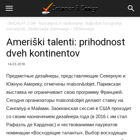
›
IRADALAT.COM - Notranjost in oblikovanje. Najboljše fotografije
notranjosti. Oblikovanje stanovanja.
›
Oblikovanje
Ameriški talenti: prihodnost
dveh kontinentov
14-03-2018
Предметные дизайнеры, представляющие Северную и
Южную Америку, отмечены maison&objet. Парижская
выставка не ограничивает свою программу Францией.
Сегодня организаторы maison&objet делают ставку на
Сингапур и Майами. Заокеанская сессия в США проходит
со своим назначением дизайнера года (в 2016 г. им стал
Рафаэль де Карденас) и чествованиями лауреатов
номинации «Восходящие таланты». Выбор восходящих