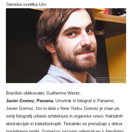
Stenska svetilka Um.
Brazilski oblikovalec Guilherme Wentz.
Javier Gomez, Panama
. Umetnik in fotograf iz Paname,
Javier Gomez, živi in ​​dela v New Yorku. Gomez je znan po
seriji fotografij urbane arhitekture in organske snovi, fraktalnih
abstrakcijah in kaleidoskopih. Tiskalniki se prenašajo v dekor
posteljnega perila. Gomezov seznam odjemalcev s številnimi